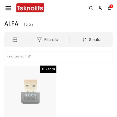
0
ALFA
1
ürün
Filtrele
Sırala
Tükendi