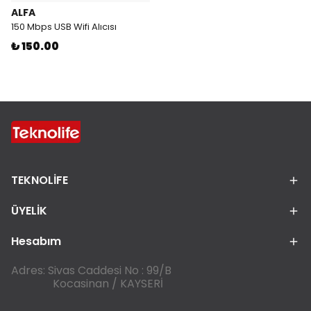
ALFA
150 Mbps USB Wifi Alıcısı
₺ 150.00
TEKNOLİFE
ÜYELİK
Hesabım
Adres: Sivas Caddesi No : 99/B
Kocasinan / KAYSERİ