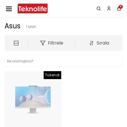
0
Asus
1
ürün
Filtrele
Sırala
Tükendi