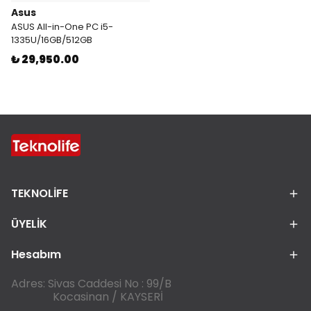
Asus
ASUS All-in-One PC i5-
1335U/16GB/512GB
₺ 29,950.00
TEKNOLİFE
ÜYELİK
Hesabım
Adres: Sivas Caddesi No : 99/B
Kocasinan / KAYSERİ