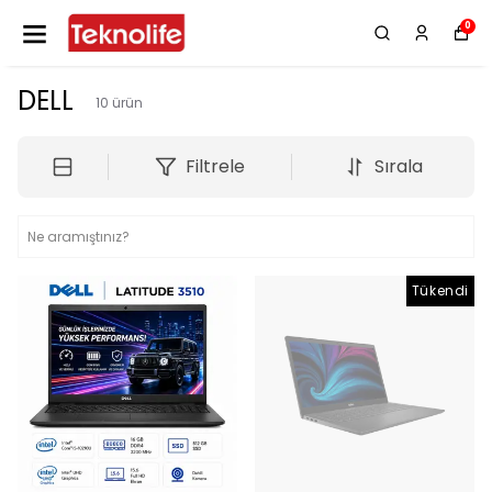
0
DELL
10
ürün
Filtrele
Sırala
Tükendi