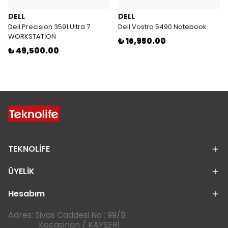
DELL
DELL
Dell Precision 3591 Ultra 7
Dell Vostro 5490 Notebook
WORKSTATİON
₺ 16,950.00
₺ 49,500.00
TEKNOLİFE
ÜYELİK
Hesabım
Adres: Sivas Caddesi No : 99/B
Kocasinan / KAYSERİ