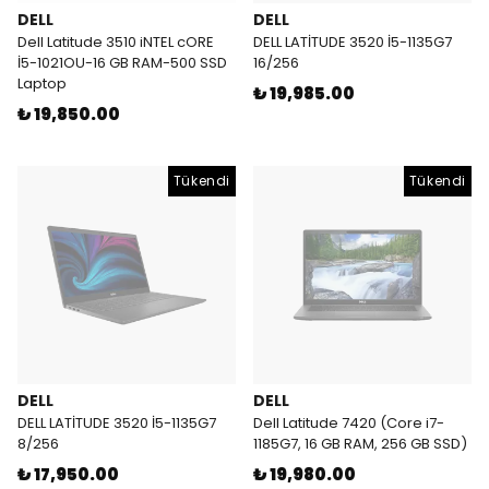
DELL
DELL
Dell Latitude 3510 iNTEL cORE
DELL LATİTUDE 3520 İ5-1135G7
İ5-1021OU-16 GB RAM-500 SSD
16/256
Laptop
₺ 19,985.00
₺ 19,850.00
Tükendi
Tükendi
DELL
DELL
DELL LATİTUDE 3520 İ5-1135G7
Dell Latitude 7420 (Core i7-
8/256
1185G7, 16 GB RAM, 256 GB SSD)
₺ 17,950.00
₺ 19,980.00