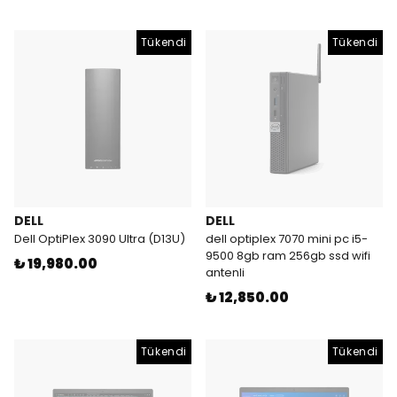
Tükendi
Tükendi
DELL
DELL
Dell OptiPlex 3090 Ultra (D13U)
dell optiplex 7070 mini pc i5-
9500 8gb ram 256gb ssd wifi
₺ 19,980.00
antenli
₺ 12,850.00
Tükendi
Tükendi