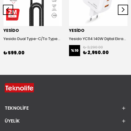
YESİDO
YESİDO
Yesido Dual Type-C/To Type-C 48V/5A Süper Hızlı Şarj ve Veri Kablo
Yesido YC114 140W Dijital Ekranlı PD Hızlı Şarj Aleti - Beyaz
₺ 3,290.00
%
10
₺ 2,950.00
₺ 599.00
TEKNOLİFE
ÜYELİK