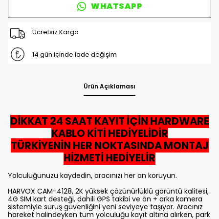
WHATSAPP
Ücretsiz Kargo
14 gün içinde iade değişim
Ürün Açıklaması
DİKKAT 24 SAAT KAYIT İÇİN HARDWARE
KABLO KİTİ HEDİYELİDİR
TÜRKİYENİN HER NOKTASINDA MONTAJ
HİZMETİ HEDİYELİR
Yolculuğunuzu kaydedin, aracınızı her an koruyun.
HARVOX CAM-4128, 2K yüksek çözünürlüklü görüntü kalitesi,
4G SIM kart desteği, dahili GPS takibi ve ön + arka kamera
sistemiyle sürüş güvenliğini yeni seviyeye taşıyor. Aracınız
hareket halindeyken tüm yolculuğu kayıt altına alırken, park