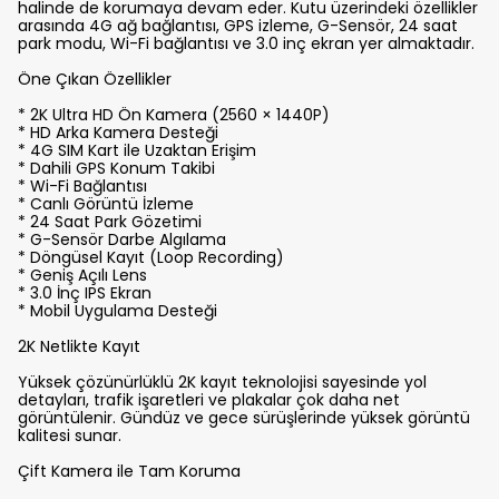
halinde de korumaya devam eder. Kutu üzerindeki özellikler
arasında 4G ağ bağlantısı, GPS izleme, G-Sensör, 24 saat
park modu, Wi-Fi bağlantısı ve 3.0 inç ekran yer almaktadır.
Öne Çıkan Özellikler
* 2K Ultra HD Ön Kamera (2560 × 1440P)
* HD Arka Kamera Desteği
* 4G SIM Kart ile Uzaktan Erişim
* Dahili GPS Konum Takibi
* Wi-Fi Bağlantısı
* Canlı Görüntü İzleme
* 24 Saat Park Gözetimi
* G-Sensör Darbe Algılama
* Döngüsel Kayıt (Loop Recording)
* Geniş Açılı Lens
* 3.0 İnç IPS Ekran
* Mobil Uygulama Desteği
2K Netlikte Kayıt
Yüksek çözünürlüklü 2K kayıt teknolojisi sayesinde yol
detayları, trafik işaretleri ve plakalar çok daha net
görüntülenir. Gündüz ve gece sürüşlerinde yüksek görüntü
kalitesi sunar.
Çift Kamera ile Tam Koruma