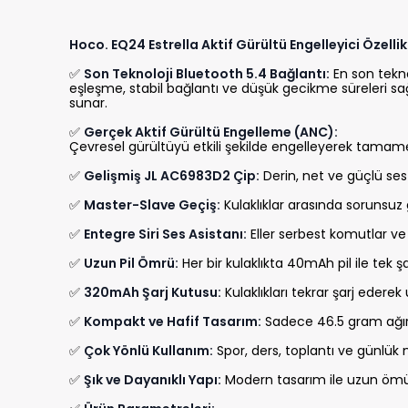
Hoco. EQ24 Estrella Aktif Gürültü Engelleyici Özell
✅
Son Teknoloji Bluetooth 5.4 Bağlantı:
En son tekno
eşleşme, stabil bağlantı ve düşük gecikme süreleri sağla
sunar.
✅
Gerçek Aktif Gürültü Engelleme (ANC):
Çevresel gürültüyü etkili şekilde engelleyerek tamame
✅
Gelişmiş JL AC6983D2 Çip:
Derin, net ve güçlü se
✅
Master-Slave Geçiş:
Kulaklıklar arasında sorunsuz
✅
Entegre Siri Ses Asistanı:
Eller serbest komutlar ve
✅
Uzun Pil Ömrü:
Her bir kulaklıkta 40mAh pil ile tek ş
✅
320mAh Şarj Kutusu:
Kulaklıkları tekrar şarj ederek
✅
Kompakt ve Hafif Tasarım:
Sadece 46.5 gram ağırl
✅
Çok Yönlü Kullanım:
Spor, ders, toplantı ve günlük 
✅
Şık ve Dayanıklı Yapı:
Modern tasarım ile uzun ömür