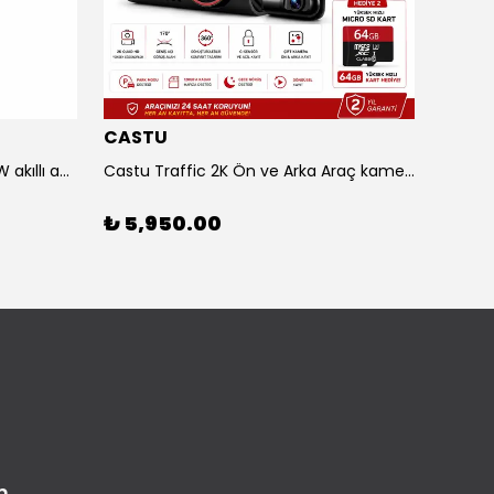
CASTU
LENO
Yesido HyperCharge C-C 240W akıllı adaptör
Castu Traffic 2K Ön ve Arka Araç kamerası 2 hediyeli VE Sepette 2000₺ ANINDA İNDİRİM
₺ 5,950.00
₺ 16
m