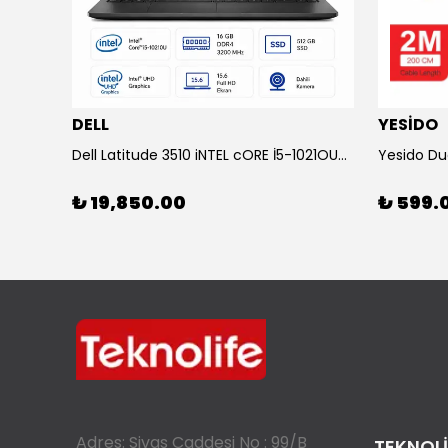
DELL
YESİDO
KOLAV F2132 Bluetooth Speaker Sepete ekle 2000₺ indirim
Dell Latitude 3510 iNTEL cORE İ5-1021OU-16 GB RAM-500 SSD Laptop
₺ 19,850.00
₺ 599.
Adres: Sivas Caddesi No : 99/B
TEKNOLİ