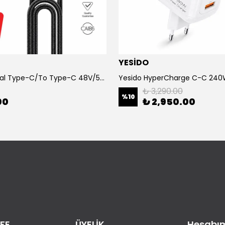
YESİDO
Yesido Dual Type-C/To Type-C 48V/5A Süper Hızlı Şarj ve Veri Kablo
₺ 3,290.00
%
10
00
₺ 2,950.00
FE
ÜYELİK
Hesabı