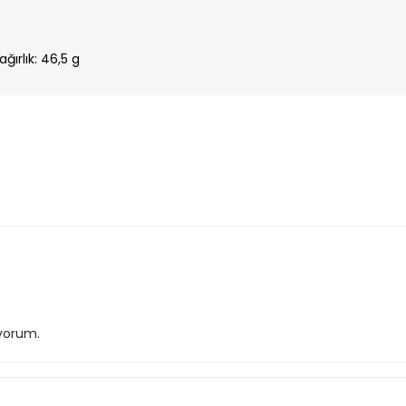
ırlık: 46,5 g
iyorum.