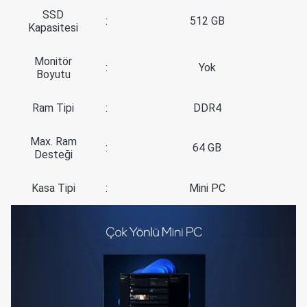
SSD
:
512 GB
Kapasitesi
Monitör
:
Yok
Boyutu
Ram Tipi
:
DDR4
Max. Ram
:
64 GB
Desteği
Kasa Tipi
:
Mini PC