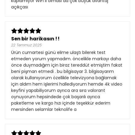
kaplamıyor WiFi li olması da çok büyük avantaj
açıkçası
Sen bir harikasın !!
22 Temmuz 2025
Ürün cumartesi günü elime ulaştı bilerek test
etmeden yorum yapmadım. öncelikle markayı daha
önce duymadığım için biraz tereddüt etmiştim fakat
beni pişman etmedi . bu bilgisayar 3. bilgisayarım
olarak kullanıyorum özellikle televizyona bağlamak
için aldım hem işlerimi hallediyorum hemde 4k video
keyfini yapabiliyorum ayrıca ara sıra valorant
oynuyorum hepsindede çok başarılı ayrıca
paketleme ve kargo hızı içinde teşekkür ederim
mersinden selamlar teknolife a