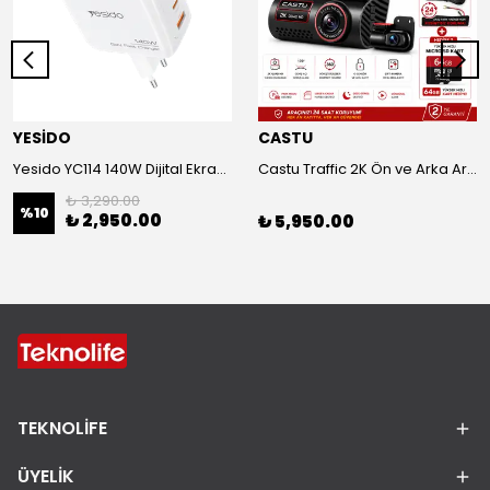
YESİDO
CASTU
Yesido YC114 140W Dijital Ekranlı PD Hızlı Şarj Aleti - Beyaz
Castu Traffic 2K Ön ve Arka Araç kamerası 2 hediyeli VE Sepette 2000₺ ANINDA İNDİRİM
₺ 3,290.00
%
10
₺ 2,950.00
₺ 5,950.00
TEKNOLİFE
ÜYELİK