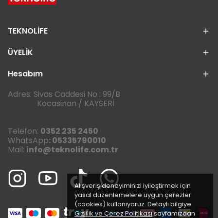
TEKNOLİFE
ÜYELİK
Hesabım
Adres: Sivas Caddesi No : 99/B
Kocasinan / KAYSERİ
Telefon:
0352 235 2450
WhatsApp
: 05335790010
Mail:
info@teknolife.com.tr
Alışveriş deneyiminizi iyileştirmek için
yasal düzenlemelere uygun çerezler
(cookies) kullanıyoruz. Detaylı bilgiye
Gizlilik ve Çerez Politikası
sayfamızdan