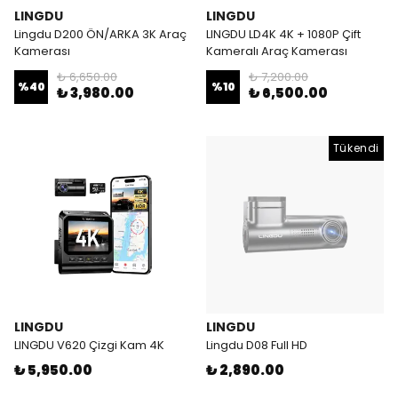
LINGDU
LINGDU
Lingdu D200 ÖN/ARKA 3K Araç
LINGDU LD4K 4K + 1080P Çift
Kamerası
Kameralı Araç Kamerası
₺ 6,650.00
₺ 7,200.00
%
40
%
10
₺ 3,980.00
₺ 6,500.00
Tükendi
LINGDU
LINGDU
LINGDU V620 Çizgi Kam 4K
Lingdu D08 Full HD
₺ 5,950.00
₺ 2,890.00