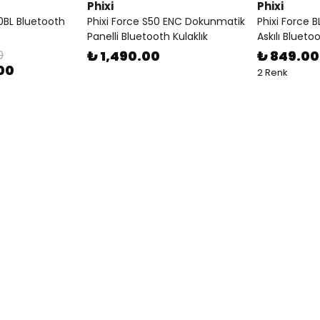
Phixi
Phixi
0BL Bluetooth
Phixi Force S50 ENC Dokunmatik
Phixi Force
Panelli Bluetooth Kulaklık
Askılı Blueto
0
₺ 1,490.00
₺ 849.00
00
2 Renk