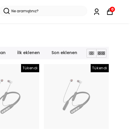
0
lan
İlk eklenen
Son eklenen
Tükendi
Tükendi