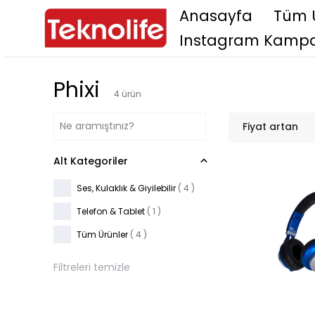
Anasayfa
Tüm 
Instagram Kampa
Phixi
4
ürün
Fiyat artan
Alt Kategoriler
Ses, Kulaklık & Giyilebilir
(
4
)
Telefon & Tablet
(
1
)
Tüm Ürünler
(
4
)
Filtreleri temizle