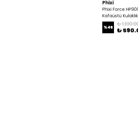
Phixi
Phixi Force HP90
Kafaüstü Kulaklık
₺ 1,100.0
%
46
₺ 590.