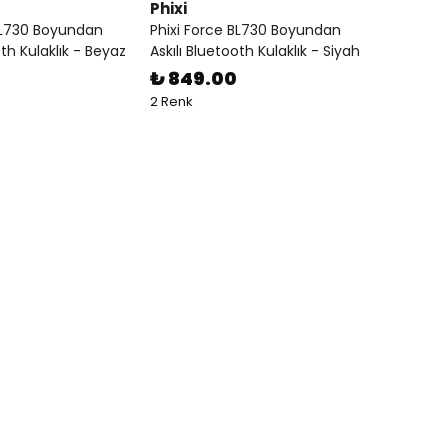
Phixi
 BL730 Boyundan
Phixi Force BL730 Boyundan
oth Kulaklık - Beyaz
Askılı Bluetooth Kulaklık - Siyah
₺ 849.00
2 Renk