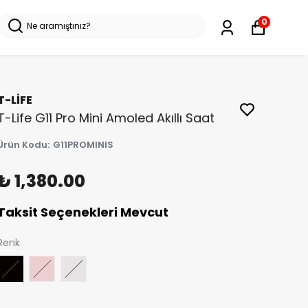
0
T-LİFE
T-Life G11 Pro Mini Amoled Akıllı Saat
Ürün Kodu
:
G11PROMINIS
₺ 1,380.00
Taksit Seçenekleri Mevcut
Renk