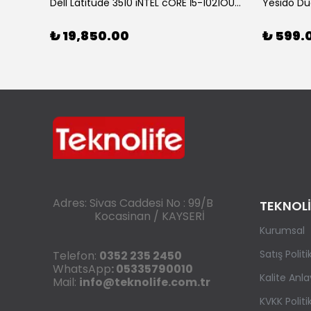
KOLAV F2132 Bluetooth Speaker Sepete ekle 2000₺ indirim
Dell Latitude 3510 iNTEL cORE İ5-1021OU-16 GB RAM-500 SSD Laptop
₺ 19,850.00
₺ 599.
Adres: Sivas Caddesi No : 99/B
TEKNOLİ
Kocasinan / KAYSERİ
Kurumsal
Satış Polit
Telefon:
0352 235 2450
WhatsApp
: 05335790010
Kalite Anla
Mail:
info@teknolife.com.tr
KVKK Politi