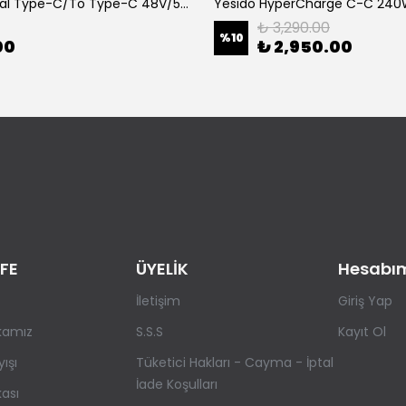
Yesido Dual Type-C/To Type-C 48V/5A Süper Hızlı Şarj ve Veri Kablo
₺ 3,290.00
%
10
00
₺ 2,950.00
FE
ÜYELİK
Hesabı
İletişim
Giriş Yap
ikamız
S.S.S
Kayıt Ol
yışı
Tüketici Hakları - Cayma - İptal
İade Koşulları
kası