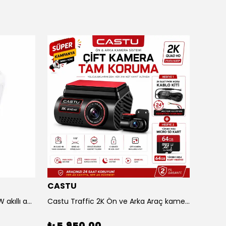
CASTU
LENO
Yesido HyperCharge C-C 240W akıllı adaptör
Castu Traffic 2K Ön ve Arka Araç kamerası 2 hediyeli VE Sepette 2000₺ ANINDA İNDİRİM
₺ 5,950.00
₺ 16