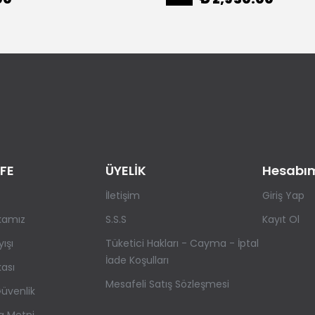
FE
ÜYELİK
Hesabı
İletişim
Giriş Yap
ikamız
S.S.S
Kayıt Ol
yışı
Tüketici Hakları - Cayma - İptal
İade Koşulları
kası
Mesafeli Satış Sözleşmesi
 Güvenlik