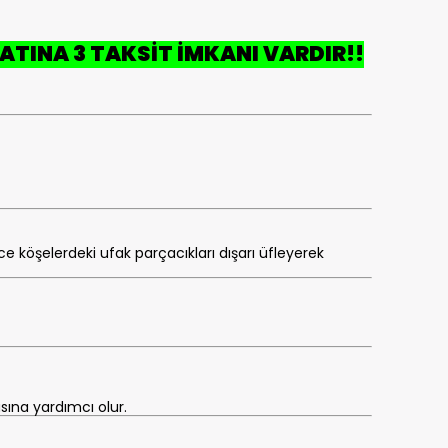
ATINA 3 TAKSİT İMKANI VARDIR!!
e köşelerdeki ufak parçacıkları dışarı üfleyerek
sına yardımcı olur.