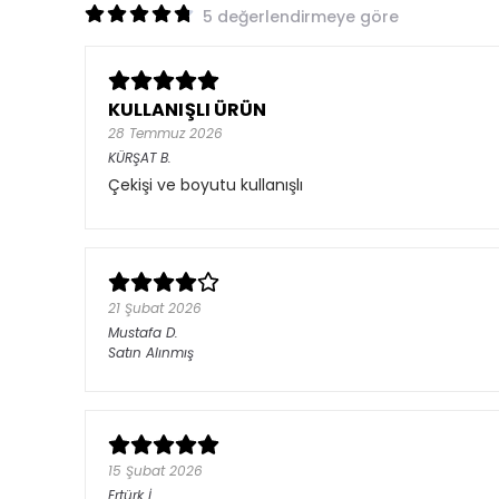
5 değerlendirmeye göre
KULLANIŞLI ÜRÜN
28 Temmuz 2026
KÜRŞAT
B.
Çekişi ve boyutu kullanışlı
21 Şubat 2026
Mustafa
D.
Satın Alınmış
15 Şubat 2026
Ertürk
İ.