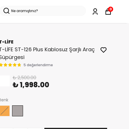
0
T-LİFE
T-LİFE ST-126 Plus Kablosuz Şarjlı Araç
Süpürgesi
5 değerlendirme
₺ 2,500.00
%
20
₺ 1,998.00
Renk