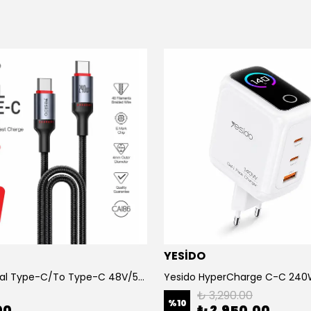
YESİDO
Yesido Dual Type-C/To Type-C 48V/5A Süper Hızlı Şarj ve Veri Kablo
₺ 3,290.00
%
10
00
₺ 2,950.00