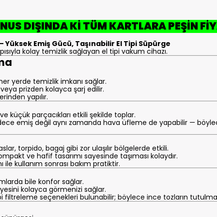
NUS DIŞINDA Kİ TÜM KARTLARA PEŞİN FİY
 – Yüksek Emiş Gücü, Taşınabilir El Tipi Süpürge
ısıyla kolay temizlik sağlayan el tipi vakum cihazı.
ama
r yerde temizlik imkanı sağlar.
eya prizden kolayca şarj edilir.
rinden yapılır.
ve küçük parçacıkları etkili şekilde toplar.
 sadece emiş değil aynı zamanda hava üfleme de yapabilir — böylec
lar, torpido, bagaj gibi zor ulaşılır bölgelerde etkili.
 kompakt ve hafif tasarımı sayesinde taşıması kolaydır.
ı ile kullanım sonrası bakım pratiktir.
mlarda bile konfor sağlar.
yesini kolayca görmenizi sağlar.
i filtreleme seçenekleri bulunabilir; böylece ince tozların tutulma