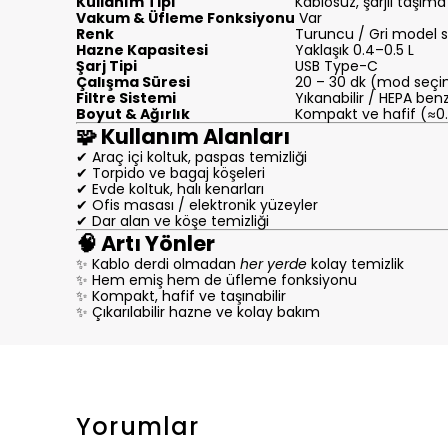
Kullanım Tipi
Kablosuz, şarjlı taşım
Vakum & Üfleme Fonksiyonu
Var
Renk
Turuncu / Gri model s
Hazne Kapasitesi
Yaklaşık 0.4–0.5 L
Şarj Tipi
USB Type-C
Çalışma Süresi
20 – 30 dk (mod seçim
Filtre Sistemi
Yıkanabilir / HEPA benz
Boyut & Ağırlık
Kompakt ve hafif (≈0.5
🧩 Kullanım Alanları
✔ Araç içi koltuk, paspas temizliği
✔ Torpido ve bagaj köşeleri
✔ Evde koltuk, halı kenarları
✔ Ofis masası / elektronik yüzeyler
✔ Dar alan ve köşe temizliği
🧠 Artı Yönler
✨ Kablo derdi olmadan
her yerde
kolay temizlik
✨ Hem emiş hem de üfleme fonksiyonu
✨ Kompakt, hafif ve taşınabilir
✨ Çıkarılabilir hazne ve kolay bakım
Yorumlar