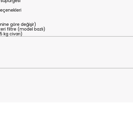
a süpürgesi
eçenekleri
ine göre değişir)
eri filtre (model bazlı)
 kg civarı)