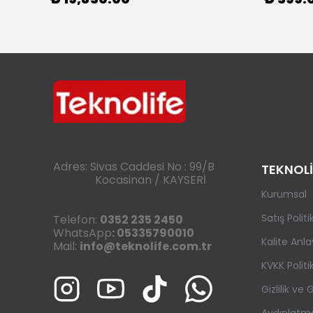
Adres: Sivas Caddesi No : 99/B
TEKNOLİ
Kocasinan / KAYSERİ
Kurumsal
Satış Polit
Telefon:
0352 235 2450
WhatsApp
: 05335790010
Kalite Anla
Mail:
info@teknolife.com.tr
KVKK Politi
Gizlilik ve