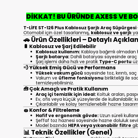
DİKKAT! BU ÜRÜNDE AXESS VE BO
T-LİFE ST-126 Plus Kablosuz Şarjlı Araç Süpürgesi
Otomobil için özel tasarlanmış,
kablosuz ve şarjlı
yap
🚗 Ürün Özellikleri – Detaylı Açıkl
🔋 Kablosuz ve Şarj Edilebilir
Kablosuz kullanım:
Kabloya bağımlı olmadan he
Şarjlı batarya:
Dahili bataryası sayesinde araç v
Şarj işlemi daha hızlı ve pratik
Type-C portu
üze
💨 Yüksek Emiş Gücü ve Performans
Yüksek vakum gücü
sayesinde toz, kırıntı, saç 
Vakum ve
üfleme fonksiyonu
birlikteliği ile
temizleyebilirsiniz.
🧰 Çok Amaçlı ve Pratik Kullanım
Araç içi temizlik için ideal:
Koltuk araları, paspas
Ev, ofis veya küçük yüzeylerde de kullanılabilir;
Çıkarılabilir ve kolay temizlenebilir hazne tasarım
🧽 Konfor & Filtreleme
Hafif ve ergonomik gövde:
Uzun süreli kullanı
Şeffaf toz haznesi sayesinde hazne doluluk sevi
Model bazında
HEPA veya yıkanabilir filtre
gib
📊 Teknik Özellikler (Genel)