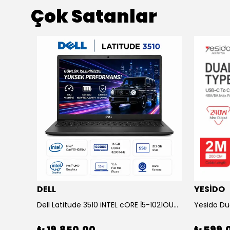
Çok Satanlar
DELL
YESİDO
KOLAV F2132 Bluetooth Speaker Sepete ekle 2000₺ indirim
Dell Latitude 3510 iNTEL cORE İ5-1021OU-16 GB RAM-500 SSD Laptop
₺ 19,850.00
₺ 599.