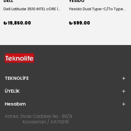
DELL
YESİDO
Dell Latitude 3510 iNTEL cORE İ5-1021OU-16 GB RAM-500 SSD Laptop
Yesido Dual Type-C/To Type-C 48V/5A Süper Hızlı Şarj ve Veri Kablo
₺ 19,850.00
₺ 599.00
TEKNOLİFE
ÜYELİK
Hesabım
Adres: Sivas Caddesi No : 99/B
Kocasinan / KAYSERİ