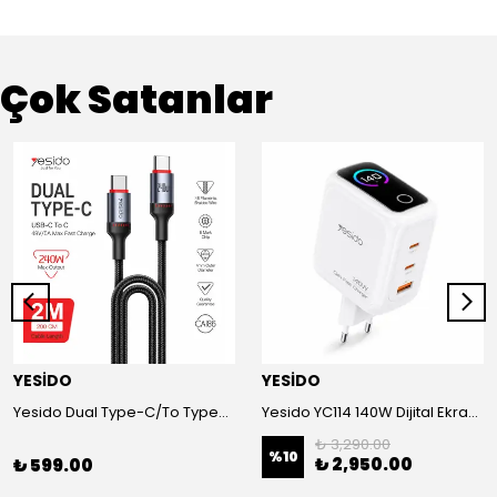
Çok Satanlar
YESİDO
YESİDO
Yesido Dual Type-C/To Type-C 48V/5A Süper Hızlı Şarj ve Veri Kablo
Yesido YC114 140W Dijital Ekranlı PD Hızlı Şarj Aleti - Beyaz
₺ 3,290.00
%
10
₺ 2,950.00
₺ 599.00