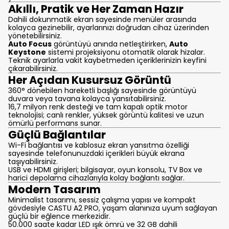
Akıllı, Pratik ve Her Zaman Hazır
Dahili dokunmatik ekran sayesinde menüler arasında
kolayca gezinebilir, ayarlarınızı doğrudan cihaz üzerinden
yönetebilirsiniz.
Auto Focus
görüntüyü anında netleştirirken,
Auto
Keystone
sistemi projeksiyonu otomatik olarak hizalar.
Teknik ayarlarla vakit kaybetmeden içeriklerinizin keyfini
çıkarabilirsiniz.
Her Açıdan Kusursuz Görüntü
360° dönebilen hareketli başlığı sayesinde görüntüyü
duvara veya tavana kolayca yansıtabilirsiniz.
16,7 milyon renk desteği ve tam kapalı optik motor
teknolojisi; canlı renkler, yüksek görüntü kalitesi ve uzun
ömürlü performans sunar.
Güçlü Bağlantılar
Wi-Fi bağlantısı ve kablosuz ekran yansıtma özelliği
sayesinde telefonunuzdaki içerikleri büyük ekrana
taşıyabilirsiniz.
USB ve HDMI girişleri; bilgisayar, oyun konsolu, TV Box ve
harici depolama cihazlarıyla kolay bağlantı sağlar.
Modern Tasarım
Minimalist tasarımı, sessiz çalışma yapısı ve kompakt
gövdesiyle CASTU A2 PRO, yaşam alanınıza uyum sağlayan
güçlü bir eğlence merkezidir.
50.000 saate kadar LED ışık ömrü ve 32 GB dahili