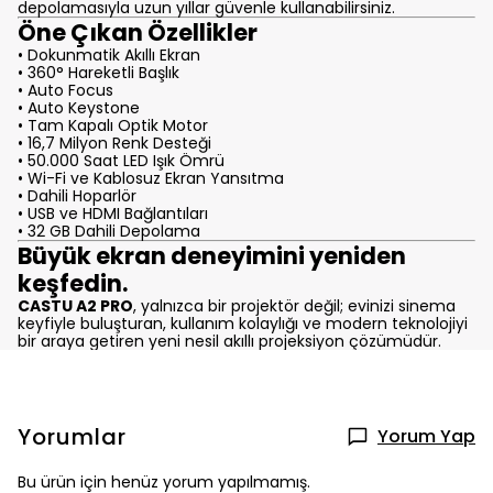
depolamasıyla uzun yıllar güvenle kullanabilirsiniz.
Öne Çıkan Özellikler
• Dokunmatik Akıllı Ekran
• 360° Hareketli Başlık
• Auto Focus
• Auto Keystone
• Tam Kapalı Optik Motor
• 16,7 Milyon Renk Desteği
• 50.000 Saat LED Işık Ömrü
• Wi-Fi ve Kablosuz Ekran Yansıtma
• Dahili Hoparlör
• USB ve HDMI Bağlantıları
• 32 GB Dahili Depolama
Büyük ekran deneyimini yeniden
keşfedin.
CASTU A2 PRO
, yalnızca bir projektör değil; evinizi sinema
keyfiyle buluşturan, kullanım kolaylığı ve modern teknolojiyi
bir araya getiren yeni nesil akıllı projeksiyon çözümüdür.
Yorumlar
Yorum Yap
Bu ürün için henüz yorum yapılmamış.