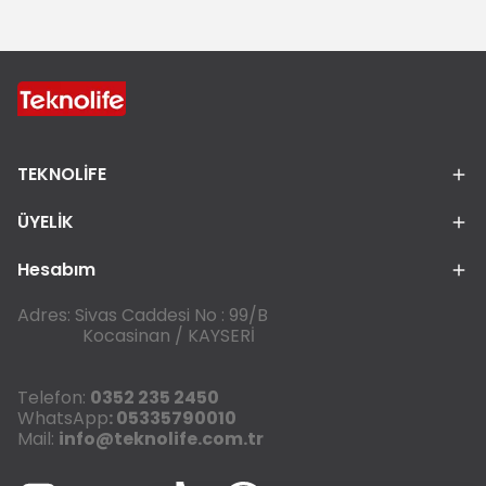
TEKNOLİFE
ÜYELİK
Hesabım
Adres: Sivas Caddesi No : 99/B
Kocasinan / KAYSERİ
Telefon:
0352 235 2450
WhatsApp
: 05335790010
Mail:
info@teknolife.com.tr