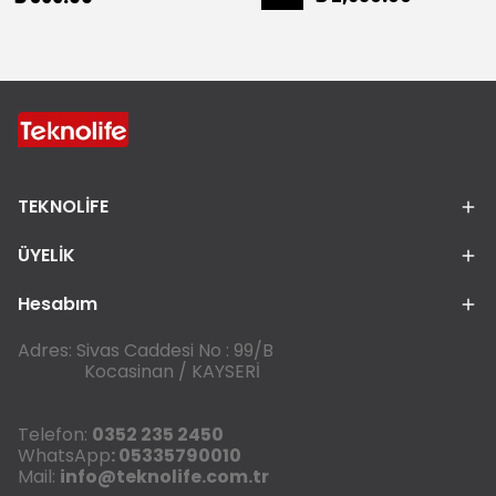
TEKNOLİFE
ÜYELİK
Hesabım
Adres: Sivas Caddesi No : 99/B
Kocasinan / KAYSERİ
Telefon:
0352 235 2450
WhatsApp
: 05335790010
Mail:
info@teknolife.com.tr