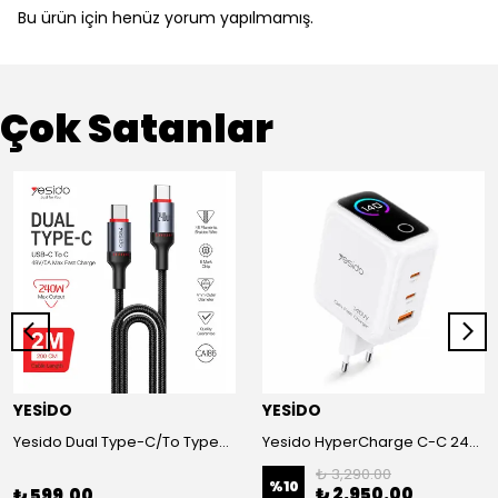
Bu ürün için henüz yorum yapılmamış.
Çok Satanlar
YESİDO
YESİDO
Yesido Dual Type-C/To Type-C 48V/5A Süper Hızlı Şarj ve Veri Kablo
Yesido HyperCharge C-C 240W akıllı adaptör
₺ 3,290.00
%
10
₺ 2,950.00
₺ 599.00