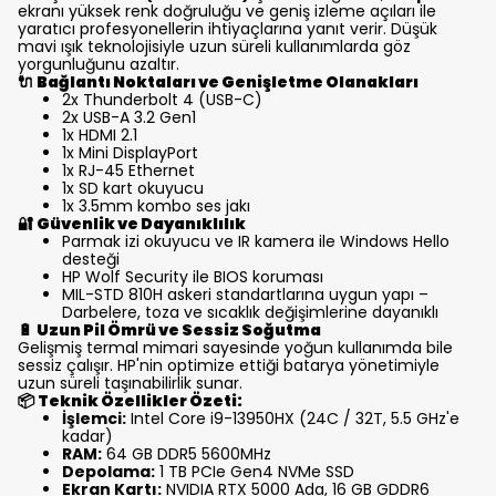
ekranı yüksek renk doğruluğu ve geniş izleme açıları ile
yaratıcı profesyonellerin ihtiyaçlarına yanıt verir. Düşük
mavi ışık teknolojisiyle uzun süreli kullanımlarda göz
yorgunluğunu azaltır.
🔌
Bağlantı Noktaları ve Genişletme Olanakları
2x Thunderbolt 4 (USB-C)
2x USB-A 3.2 Gen1
1x HDMI 2.1
1x Mini DisplayPort
1x RJ-45 Ethernet
1x SD kart okuyucu
1x 3.5mm kombo ses jakı
🔐
Güvenlik ve Dayanıklılık
Parmak izi okuyucu ve IR kamera ile Windows Hello
desteği
HP Wolf Security ile BIOS koruması
MIL-STD 810H askeri standartlarına uygun yapı –
Darbelere, toza ve sıcaklık değişimlerine dayanıklı
🔋
Uzun Pil Ömrü ve Sessiz Soğutma
Gelişmiş termal mimari sayesinde yoğun kullanımda bile
sessiz çalışır. HP'nin optimize ettiği batarya yönetimiyle
uzun süreli taşınabilirlik sunar.
📦
Teknik Özellikler Özeti:
İşlemci:
Intel Core i9-13950HX (24C / 32T, 5.5 GHz'e
kadar)
RAM:
64 GB DDR5 5600MHz
Depolama:
1 TB PCIe Gen4 NVMe SSD
Ekran Kartı:
NVIDIA RTX 5000 Ada, 16 GB GDDR6