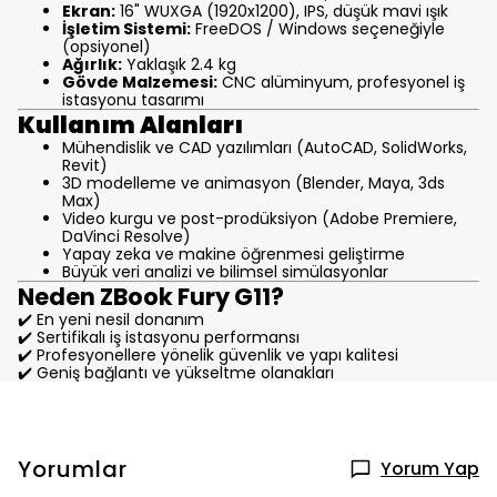
Ekran:
16" WUXGA (1920x1200), IPS, düşük mavi ışık
İşletim Sistemi:
FreeDOS / Windows seçeneğiyle
(opsiyonel)
Ağırlık:
Yaklaşık 2.4 kg
Gövde Malzemesi:
CNC alüminyum, profesyonel iş
istasyonu tasarımı
Kullanım Alanları
Mühendislik ve CAD yazılımları (AutoCAD, SolidWorks,
Revit)
3D modelleme ve animasyon (Blender, Maya, 3ds
Max)
Video kurgu ve post-prodüksiyon (Adobe Premiere,
DaVinci Resolve)
Yapay zeka ve makine öğrenmesi geliştirme
Büyük veri analizi ve bilimsel simülasyonlar
Neden ZBook Fury G11?
✔️ En yeni nesil donanım
✔️ Sertifikalı iş istasyonu performansı
✔️ Profesyonellere yönelik güvenlik ve yapı kalitesi
✔️ Geniş bağlantı ve yükseltme olanakları
Yorumlar
Yorum Yap