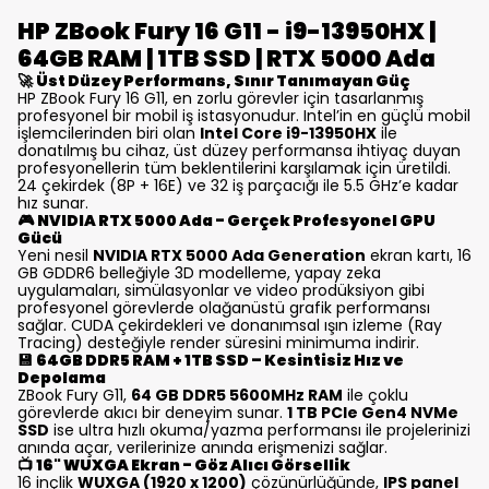
HP ZBook Fury 16 G11 - i9-13950HX |
64GB RAM | 1TB SSD | RTX 5000 Ada
🚀
Üst Düzey Performans, Sınır Tanımayan Güç
HP ZBook Fury 16 G11, en zorlu görevler için tasarlanmış
profesyonel bir mobil iş istasyonudur. Intel’in en güçlü mobil
işlemcilerinden biri olan
Intel Core i9-13950HX
ile
donatılmış bu cihaz, üst düzey performansa ihtiyaç duyan
profesyonellerin tüm beklentilerini karşılamak için üretildi.
24 çekirdek (8P + 16E) ve 32 iş parçacığı ile 5.5 GHz’e kadar
hız sunar.
🎮
NVIDIA RTX 5000 Ada - Gerçek Profesyonel GPU
Gücü
Yeni nesil
NVIDIA RTX 5000 Ada Generation
ekran kartı, 16
GB GDDR6 belleğiyle 3D modelleme, yapay zeka
uygulamaları, simülasyonlar ve video prodüksiyon gibi
profesyonel görevlerde olağanüstü grafik performansı
sağlar. CUDA çekirdekleri ve donanımsal ışın izleme (Ray
Tracing) desteğiyle render süresini minimuma indirir.
💾
64GB DDR5 RAM + 1TB SSD – Kesintisiz Hız ve
Depolama
ZBook Fury G11,
64 GB DDR5 5600MHz RAM
ile çoklu
görevlerde akıcı bir deneyim sunar.
1 TB PCIe Gen4 NVMe
SSD
ise ultra hızlı okuma/yazma performansı ile projelerinizi
anında açar, verilerinize anında erişmenizi sağlar.
📺
16" WUXGA Ekran - Göz Alıcı Görsellik
16 inçlik
WUXGA (1920 x 1200)
çözünürlüğünde,
IPS panel