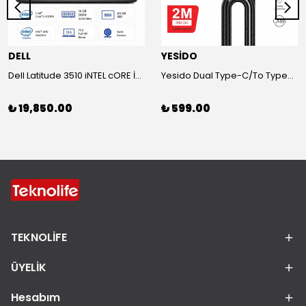
DELL
YESİDO
Dell Latitude 3510 iNTEL cORE İ5-1021OU-16 GB RAM-500 SSD Laptop
Yesido Dual Type-C/To Type-C 48V/5A Süper Hızlı Şarj ve Veri Kablo
₺ 19,850.00
₺ 599.00
TEKNOLİFE
ÜYELİK
Hesabım