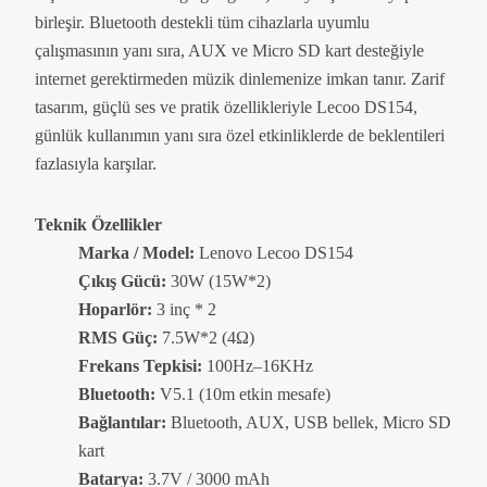
birleşir. Bluetooth destekli tüm cihazlarla uyumlu
çalışmasının yanı sıra, AUX ve Micro SD kart desteğiyle
internet gerektirmeden müzik dinlemenize imkan tanır. Zarif
tasarım, güçlü ses ve pratik özellikleriyle Lecoo DS154,
günlük kullanımın yanı sıra özel etkinliklerde de beklentileri
fazlasıyla karşılar.
Teknik Özellikler
Marka / Model:
Lenovo Lecoo DS154
Çıkış Gücü:
30W (15W*2)
Hoparlör:
3 inç * 2
RMS Güç:
7.5W*2 (4Ω)
Frekans Tepkisi:
100Hz–16KHz
Bluetooth:
V5.1 (10m etkin mesafe)
Bağlantılar:
Bluetooth, AUX, USB bellek, Micro SD
kart
Batarya:
3.7V / 3000 mAh