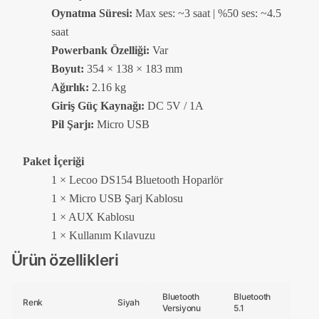
Oynatma Süresi:
Max ses: ~3 saat | %50 ses: ~4.5
saat
Powerbank Özelliği:
Var
Boyut:
354 × 138 × 183 mm
Ağırlık:
2.16 kg
Giriş Güç Kaynağı:
DC 5V / 1A
Pil Şarjı:
Micro USB
Paket İçeriği
1 × Lecoo DS154 Bluetooth Hoparlör
1 × Micro USB Şarj Kablosu
1 × AUX Kablosu
1 × Kullanım Kılavuzu
Ürün özellikleri
Bluetooth
Bluetooth
Renk
Siyah
Versiyonu
5.1