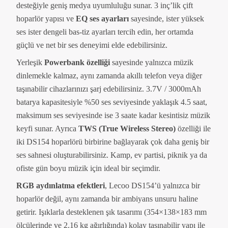
desteğiyle geniş medya uyumluluğu sunar. 3 inç’lik çift
hoparlör yapısı ve
EQ ses ayarları
sayesinde, ister yüksek
ses ister dengeli bas-tiz ayarları tercih edin, her ortamda
güçlü ve net bir ses deneyimi elde edebilirsiniz.
Yerleşik
Powerbank özelliği
sayesinde yalnızca müzik
dinlemekle kalmaz, aynı zamanda akıllı telefon veya diğer
taşınabilir cihazlarınızı şarj edebilirsiniz. 3.7V / 3000mAh
batarya kapasitesiyle %50 ses seviyesinde yaklaşık 4.5 saat,
maksimum ses seviyesinde ise 3 saate kadar kesintisiz müzik
keyfi sunar. Ayrıca
TWS (True Wireless Stereo)
özelliği ile
iki DS154 hoparlörü birbirine bağlayarak çok daha geniş bir
ses sahnesi oluşturabilirsiniz. Kamp, ev partisi, piknik ya da
ofiste gün boyu müzik için ideal bir seçimdir.
RGB aydınlatma efektleri
, Lecoo DS154’ü yalnızca bir
hoparlör değil, aynı zamanda bir ambiyans unsuru haline
getirir. Işıklarla desteklenen şık tasarımı (354×138×183 mm
ölçülerinde ve 2.16 kg ağırlığında) kolay taşınabilir yapı ile