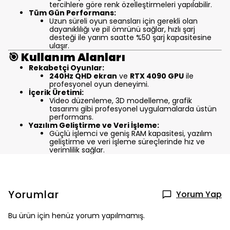
tercihlere göre renk özelleştirmeleri yapılabilir.
Tüm Gün Performans:
Uzun süreli oyun seansları için gerekli olan
dayanıklılığı ve pil ömrünü sağlar, hızlı şarj
desteği ile yarım saatte %50 şarj kapasitesine
ulaşır.
🎯
Kullanım Alanları
Rekabetçi Oyunlar:
240Hz QHD ekran
ve
RTX 4090 GPU
ile
profesyonel oyun deneyimi.
İçerik Üretimi:
Video düzenleme, 3D modelleme, grafik
tasarımı gibi profesyonel uygulamalarda üstün
performans.
Yazılım Geliştirme ve Veri İşleme:
Güçlü işlemci ve geniş RAM kapasitesi, yazılım
geliştirme ve veri işleme süreçlerinde hız ve
verimlilik sağlar.
Yorumlar
Yorum Yap
Bu ürün için henüz yorum yapılmamış.