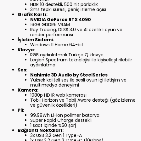
HDR 10 destekli, 500 nit parlaklık
3ms tepki süresi, geniş izleme açısı
Grafik Kartı:
NVIDIA GeForce RTX 4090
16GB GDDR6 VRAM
Ray Tracing, DLSS 3.0 ve AI özellikli oyun ve
render performansı
İşletim Sistemi:
Windows 11 Home 64-bit
Klavye:
RGB aydınlatmalı Türkçe Q klavye
Legion Spectrum teknolojisi ile kişiselleştirilebilir
aydınlatma
Ses:
Nahimic 3D Audio by SteelSeries
Yüksek kaliteli ses ile sesli oyun içi iletişim ve
multimedya deneyimi
Kamera:
1080p HD IR web kamerası
Tobii Horizon ve Tobii Aware desteği (göz izleme
ve güvenlik özellikleri)
Pil:
99.99Wh Li-ion polimer batarya
Super Rapid Charge destekli
1 saat içinde %50 şarj
Bağlantı Noktaları:
3x USB 3.2 Gen 1 Type-A
1x USB 3.2 Gen 2 Type-C (10Gbps)