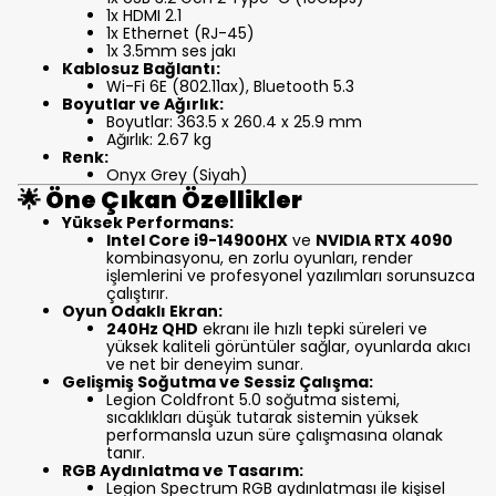
1x HDMI 2.1
1x Ethernet (RJ-45)
1x 3.5mm ses jakı
Kablosuz Bağlantı:
Wi-Fi 6E (802.11ax), Bluetooth 5.3
Boyutlar ve Ağırlık:
Boyutlar: 363.5 x 260.4 x 25.9 mm
Ağırlık: 2.67 kg
Renk:
Onyx Grey (Siyah)
🌟
Öne Çıkan Özellikler
Yüksek Performans:
Intel Core i9-14900HX
ve
NVIDIA RTX 4090
kombinasyonu, en zorlu oyunları, render
işlemlerini ve profesyonel yazılımları sorunsuzca
çalıştırır.
Oyun Odaklı Ekran:
240Hz QHD
ekranı ile hızlı tepki süreleri ve
yüksek kaliteli görüntüler sağlar, oyunlarda akıcı
ve net bir deneyim sunar.
Gelişmiş Soğutma ve Sessiz Çalışma:
Legion Coldfront 5.0 soğutma sistemi,
sıcaklıkları düşük tutarak sistemin yüksek
performansla uzun süre çalışmasına olanak
tanır.
RGB Aydınlatma ve Tasarım:
Legion Spectrum RGB aydınlatması ile kişisel