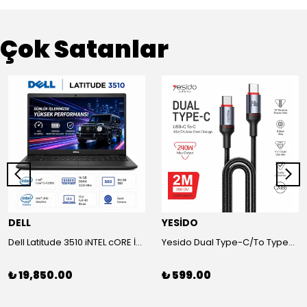
Çok Satanlar
DELL
YESİDO
Dell Latitude 3510 iNTEL cORE İ5-1021OU-16 GB RAM-500 SSD Laptop
Yesido Dual Type-C/To Type-C 48V/5A Süper Hızlı Şarj ve Veri Kablo
₺ 19,850.00
₺ 599.00