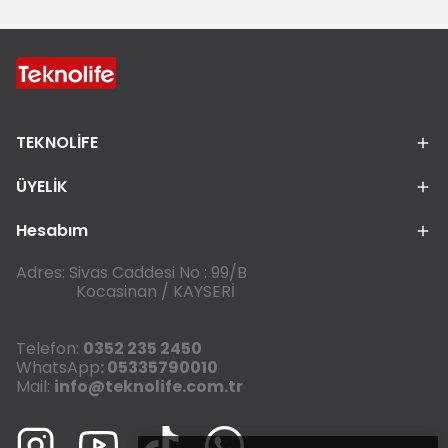
TEKNOLİFE
ÜYELİK
Hesabım
Adres: Sivas Caddesi No : 99/B
Kocasinan / KAYSERİ
Telefon:
0352 235 2450
WhatsApp
: 05335790010
Mail:
info@teknolife.com.tr