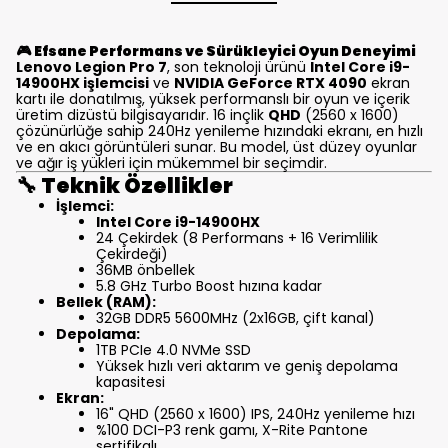
🎮
Efsane Performans ve Sürükleyici Oyun Deneyimi
Lenovo Legion Pro 7
, son teknoloji ürünü
Intel Core i9-
14900HX işlemcisi
ve
NVIDIA GeForce RTX 4090
ekran
kartı ile donatılmış, yüksek performanslı bir oyun ve içerik
üretim dizüstü bilgisayarıdır. 16 inçlik
QHD
(2560 x 1600)
çözünürlüğe sahip 240Hz yenileme hızındaki ekranı, en hızlı
ve en akıcı görüntüleri sunar. Bu model, üst düzey oyunlar
ve ağır iş yükleri için mükemmel bir seçimdir.
🔧
Teknik Özellikler
İşlemci:
Intel Core i9-14900HX
24 Çekirdek (8 Performans + 16 Verimlilik
Çekirdeği)
36MB önbellek
5.8 GHz Turbo Boost hızına kadar
Bellek (RAM):
32GB DDR5 5600MHz (2x16GB, çift kanal)
Depolama:
1TB PCIe 4.0 NVMe SSD
Yüksek hızlı veri aktarım ve geniş depolama
kapasitesi
Ekran:
16" QHD (2560 x 1600) IPS, 240Hz yenileme hızı
%100 DCI-P3 renk gamı, X-Rite Pantone
sertifikalı