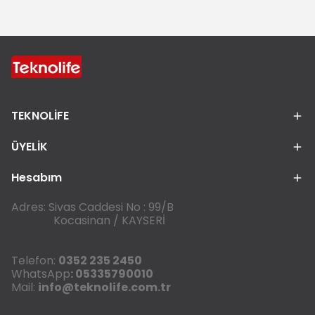
TEKNOLİFE
ÜYELİK
Hesabım
Adres: Sivas Caddesi No : 99/B
Kocasinan / KAYSERİ
Telefon:
0352 235 2450
WhatsApp
: 05335790010
Mail:
info@teknolife.com.tr