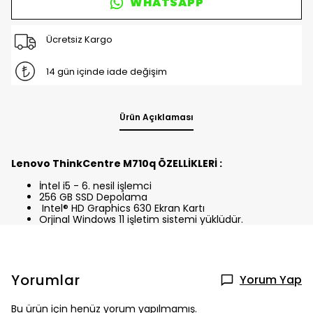
WHATSAPP
Ücretsiz Kargo
14 gün içinde iade değişim
Ürün Açıklaması
Lenovo ThinkCentre M710q ÖZELLİKLERİ :
İntel i5 - 6. nesil işlemci
256 GB SSD Depolama
Intel® HD Graphics 630 Ekran Kartı
Orjinal Windows 11 işletim sistemi yüklüdür.
Yorumlar
Yorum Yap
Bu ürün için henüz yorum yapılmamış.