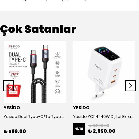
Çok Satanlar
YESİDO
YESİDO
Yesido Dual Type-C/To Type-C 48V/5A Süper Hızlı Şarj ve Veri Kablo
Yesido YC114 140W Dijital Ekranlı PD Hızlı Şarj Aleti - Beyaz
₺ 3,290.00
%
10
₺ 2,950.00
₺ 599.00