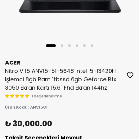
ACER
Nitro V 15 ANV15-51-5648 Intel I5-13420H
Işlemci 8gb Ram 1tbssd 6gb Geforce Rtx
3050 Ekran Kartı 15.6'' Fhd Ekran 144hz
1 değerlendirme
Ürün Kodu
:
ANV1581
₺ 30,000.00
Taksit Seçenekleri Mevcut