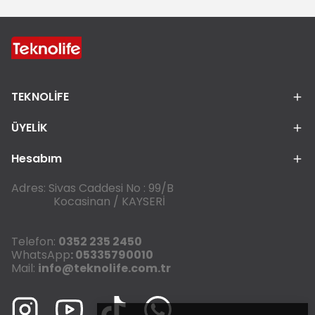
TEKNOLİFE
ÜYELİK
Hesabım
Adres: Sivas Caddesi No : 99/B
Kocasinan / KAYSERİ
Telefon:
0352 235 2450
WhatsApp
: 05335790010
Mail:
info@teknolife.com.tr