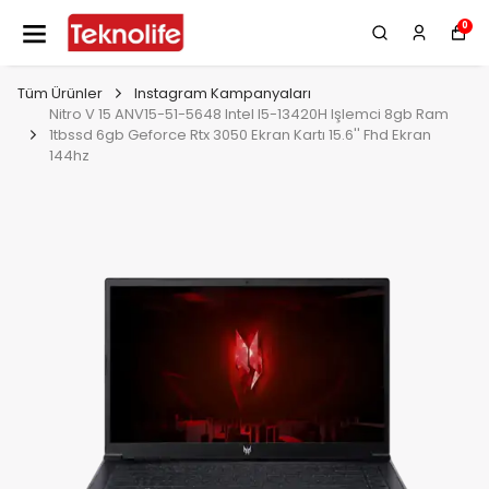
0
Tüm Ürünler
Instagram Kampanyaları
Nitro V 15 ANV15-51-5648 Intel I5-13420H Işlemci 8gb Ram
1tbssd 6gb Geforce Rtx 3050 Ekran Kartı 15.6'' Fhd Ekran
144hz