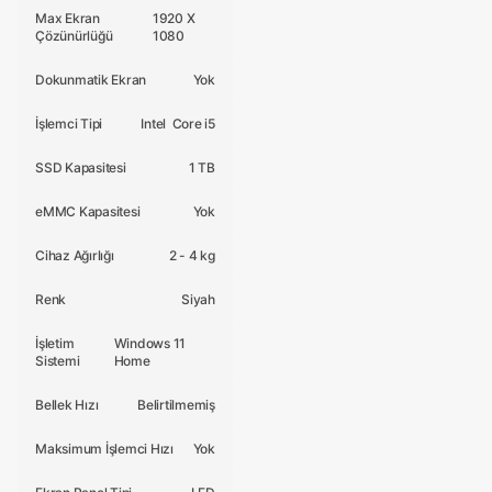
Max Ekran
1920 X
Çözünürlüğü
1080
Dokunmatik Ekran
Yok
İşlemci Tipi
Intel Core i5
SSD Kapasitesi
1 TB
eMMC Kapasitesi
Yok
Cihaz Ağırlığı
2 - 4 kg
Renk
Siyah
İşletim
Windows 11
Sistemi
Home
Bellek Hızı
Belirtilmemiş
Maksimum İşlemci Hızı
Yok