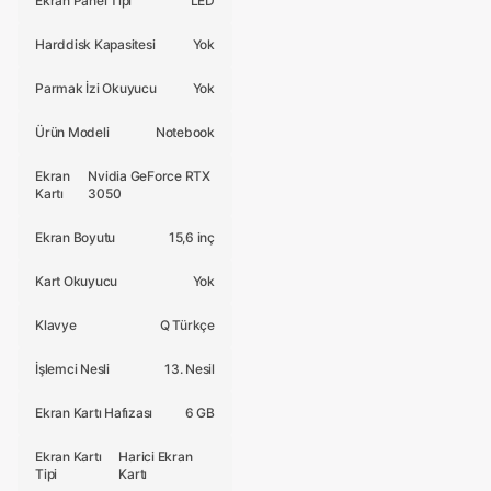
Ekran Panel Tipi
LED
Harddisk Kapasitesi
Yok
Parmak İzi Okuyucu
Yok
Ürün Modeli
Notebook
Ekran
Nvidia GeForce RTX
Kartı
3050
Ekran Boyutu
15,6 inç
Kart Okuyucu
Yok
Klavye
Q Türkçe
İşlemci Nesli
13. Nesil
Ekran Kartı Hafızası
6 GB
Ekran Kartı
Harici Ekran
Tipi
Kartı