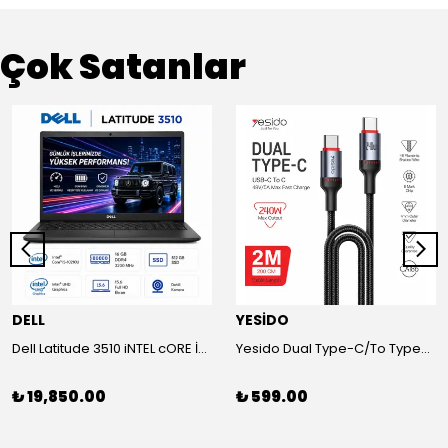
Çok Satanlar
DELL
YESİDO
Dell Latitude 3510 iNTEL cORE İ5-1021OU-16 GB RAM-500 SSD Laptop
Yesido Dual Type-C/To Type-C 48V/5A Süper Hızlı Şarj ve Veri Kablo
₺ 19,850.00
₺ 599.00