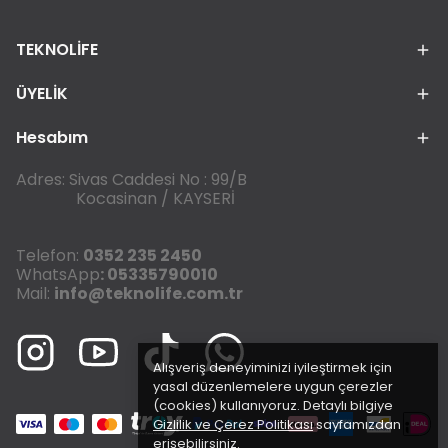
TEKNOLİFE
ÜYELİK
Hesabım
Adres: Sivas Caddesi No : 99/B
Kocasinan / KAYSERİ
Telefon:
0352 235 2450
WhatsApp
: 05335790010
Mail:
info@teknolife.com.tr
Alışveriş deneyiminizi iyileştirmek için
yasal düzenlemelere uygun çerezler
(cookies) kullanıyoruz. Detaylı bilgiye
Gizlilik ve Çerez Politikası
sayfamızdan
erişebilirsiniz.