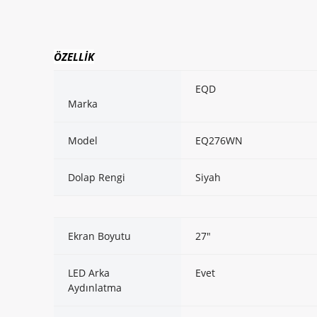
ÖZELLİK
EQD
Marka
Model
EQ276WN
Dolap Rengi
Siyah
Ekran Boyutu
27"
LED Arka
Evet
Aydınlatma