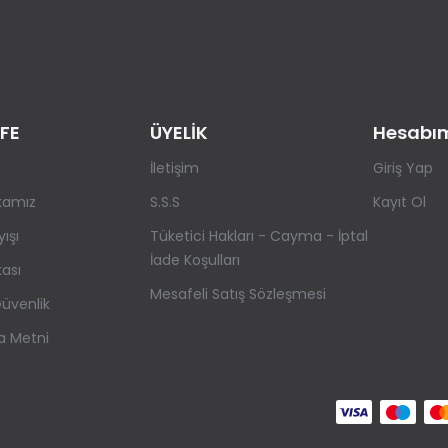
FE
ÜYELİK
Hesabı
İletişim
Giriş Yap
ikamız
S.S.S
Kayıt Ol
yışı
Tüketici Hakları - Cayma - İptal
İade Koşulları
kası
Mesafeli Satış Sözleşmesi
 Güvenlik
a Metni