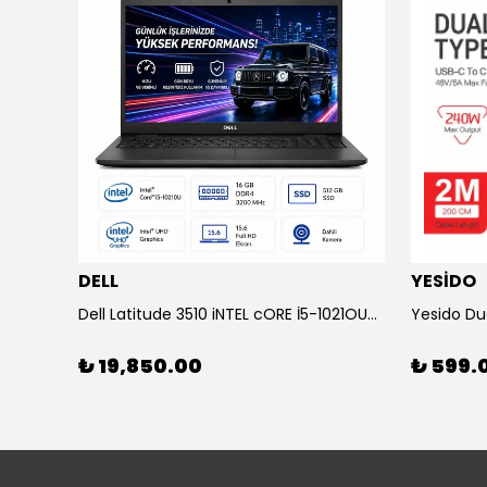
DELL
YESİDO
KOLAV F2132 Bluetooth Speaker Sepete ekle 2000₺ indirim
Dell Latitude 3510 iNTEL cORE İ5-1021OU-16 GB RAM-500 SSD Laptop
₺ 19,850.00
₺ 599.