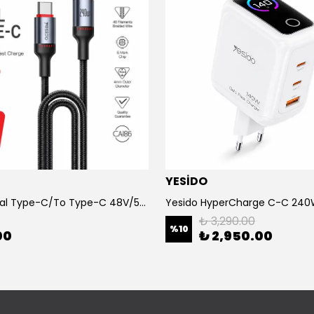
YESİDO
Yesido Dual Type-C/To Type-C 48V/5A Süper Hızlı Şarj ve Veri Kablo
₺ 3,290.00
%
10
00
₺ 2,950.00