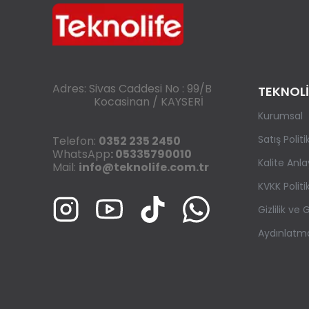
Adres: Sivas Caddesi No : 99/B
TEKNOLİ
Kocasinan / KAYSERİ
Kurumsal
Satış Polit
Telefon:
0352 235 2450
WhatsApp
: 05335790010
Kalite Anla
Mail:
info@teknolife.com.tr
KVKK Politi
Gizlilik ve
Aydınlatm