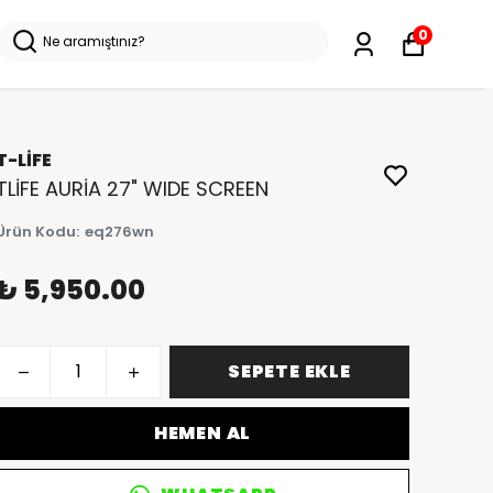
0
T-LİFE
TLİFE AURİA 27" WIDE SCREEN
Ürün Kodu
:
eq276wn
₺ 5,950.00
SEPETE EKLE
HEMEN AL