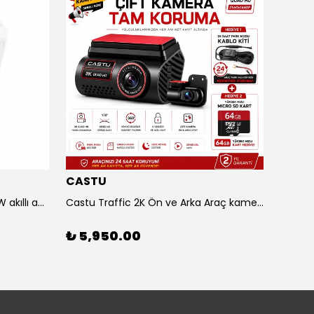
CASTU
LENO
Yesido HyperCharge C-C 240W akıllı adaptör
Castu Traffic 2K Ön ve Arka Araç kamerası 2 hediyeli VE Sepette 2000₺ ANINDA İNDİRİM
₺ 5,950.00
₺ 16