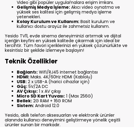
Video gibi popüler uygulamalara erişim imkanı.
Gelişmiş Medya İşleme:
Akıcı video oynatma ve
yüksek ses kalitesi için gelişmiş medya işleme
yetenekleri.
Kolay Kurulum ve Kullanım:
Basit kurulum ve
kullanıcı dostu arayüz ile zahmetsiz kullanım.
Yesido TV11, evde sinema deneyiminizi artırmak ve dijital
içeriğin keyfini en yüksek kalitede çıkarmak için ideal bir
tercihtir. Tüm favori içeriklerinizi en yüksek çözünürlükte ve
kesintisiz bir şekilde izlemeye başlayın!
Teknik Özellikler
Bağlantı:
Wifi/RJ45 internet bağlantısı
HDMI:
Maks. 4K/60Hz HDMI (Kablolu)
USB:
2 x USB-A (harici cihazlar için)
Güç:
5V/2A DC
AV Çıkışı:
1 x AV çıkışı
Micro SD Kart Yuvası:
1 (Max 256G)
Bellek:
2G RAM + 16G ROM
Sistem:
Android 12.0
Yesido, akıllı telefon aksesuarları ve elektronik ürünler
alanında kullanıcı deneyimini geliştirmeye yönelik çeşitli
ürünler sunan bir markadır.