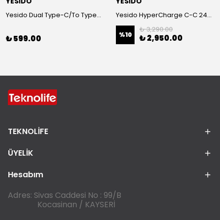
YESİDO
YESİDO
Yesido Dual Type-C/To Type-C 48V/5A Süper Hızlı Şarj ve Veri Kablo
Yesido HyperCharge C-C 240W akıllı adaptör
₺ 3,290.00
%
10
₺ 2,950.00
₺ 599.00
TEKNOLİFE
ÜYELİK
Hesabım
Adres: Sivas Caddesi No : 99/B
Kocasinan / KAYSERİ