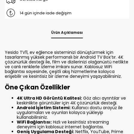
14 gün içinde iade değişim
Ürün Açıklaması
Yesido TV11, ev eğlence sisteminizi dönüştürmek için
tasarlanmış yüksek performanslı bir Android TV Box’tır. 4K
çözünürlük desteği ile, film ve dizilerinizi olağanüstü netlikte
ve canlı renklerle izleme imkanı sunar. Kablosuz WiFi
bağlantısı sayesinde, çeşitli akış hizmetlerine kolayca
erişebilir ve kesintisiz bir izleme deneyimi yaşayabilirsiniz.
Öne Çıkan Özellikler
4K Ultra HD Görüntü Kalitesi:
Göz alıcı ayrıntılar ve
keskinlikte görüntüler için 4K çözünürlük desteği.
Android İşletim Sistemi:
Kullanıcı dostu arayüz ile
uygulamaları ve oyunları kolayca yükleyip
kullanabilirsiniz.
WiFi Bağlantısı:
Hızlı ve kesintisiz streaming
deneyimi için kablosuz internet bağlantısı.
Geniş Uygulama Desteği:
Netflix, YouTube, Prime