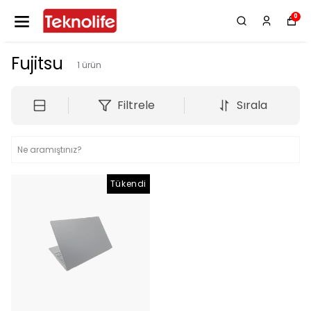
0
Fujitsu
1
ürün
Filtrele
Sırala
Tükendi