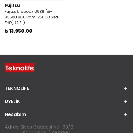
Fujitsu
Fujitsu Lifebook U938 (i5-
8350U 8GB Ram-256GB Ssd
FHD) (2.EL)
₺ 13,950.00
TEKNOLİFE
ÜYELİK
Hesabım
Adres: Sivas Caddesi No : 99/B
Kocasinan / KAYSERİ