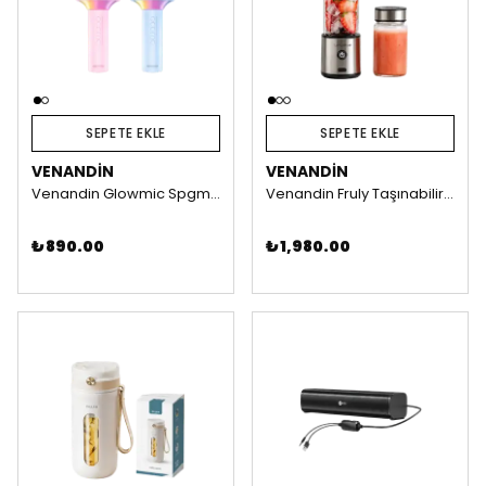
SEPETE EKLE
SEPETE EKLE
VENANDIN
VENANDIN
Venandin Glowmic Spgmc-001 Karaoke Mikrofon (MAVİ)
Venandin Fruly Taşınabilir Blender (126W)
₺ 890.00
₺ 1,980.00