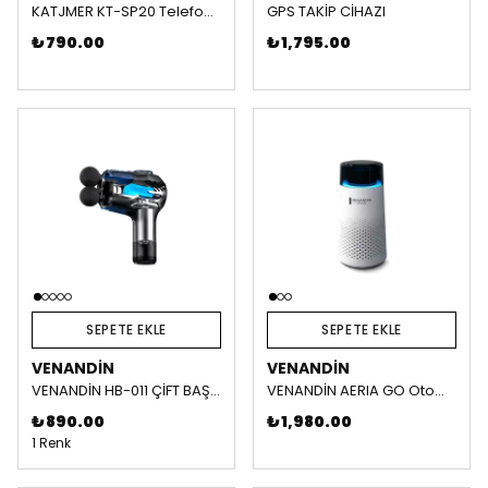
KATJMER KT-SP20 Telefon Standlı RGB Bluetooth TWS Speaker
GPS TAKİP CİHAZI
₺ 790.00
₺ 1,795.00
SEPETE EKLE
SEPETE EKLE
VENANDIN
VENANDIN
VENANDİN HB-011 ÇİFT BAŞLI MASAJ ALETİ
VENANDİN AERIA GO Otomobil Hava Temizleyici
₺ 890.00
₺ 1,980.00
1 Renk