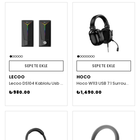
SEPETE EKLE
SEPETE EKLE
LECOO
HOCO
Lecoo DS104 Kablolu Usb + 3.5Mm Jack 6W 80dB Rgb Işıklı 1+1 Gaming Speaker - Hoparlör
Hoco W113 USB 7.1 Surround Kafa Üstü Gaming Kulaklık
₺ 980.00
₺ 1,490.00