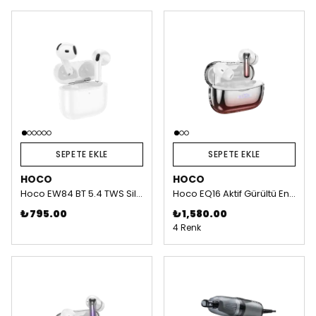
SEPETE EKLE
SEPETE EKLE
HOCO
HOCO
Hoco EW84 BT 5.4 TWS Silikonsuz Bluetooth Kablosuz Kulaklık
Hoco EQ16 Aktif Gürültü Engelleyici Özellikli Bluetooth 5.3 Kablosuz TWS Airpods Kulaklık - Kırmızı
₺ 795.00
₺ 1,580.00
4 Renk