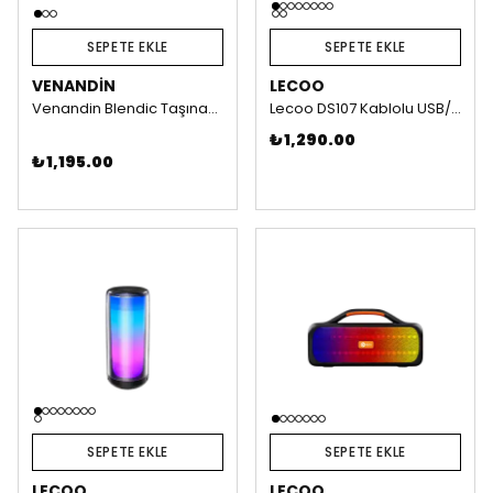
SEPETE EKLE
SEPETE EKLE
VENANDIN
LECOO
Venandin Blendic Taşınabilir Blender Şarjlı Smoothie Blender USB Mini Blender 350ml
Lecoo DS107 Kablolu USB/AUX Stereo 6W Soundbar Taşınabilir Hoparlör
₺ 1,290.00
₺ 1,195.00
SEPETE EKLE
SEPETE EKLE
LECOO
LECOO