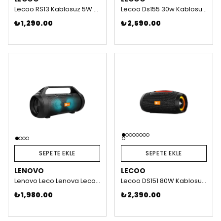
Lecoo RS13 Kablosuz 5W RGB Aydınlatmalı Bluetooth/USB/SD Kart Stereo Taşınabilir Hoparlör
Lecoo Ds155 30w Kablosuz Bluetooth 5.0 Rgb Ipx5 Tws Boombox Taşınabilir Hoparlör
₺ 1,290.00
₺ 2,590.00
SEPETE EKLE
SEPETE EKLE
LENOVO
LECOO
Lenovo Leco Lenova Lecoo DS154 Boombox RGB Taşınabilir Bluetooth Hoparlör
Lecoo DS151 80W Kablosuz Bluetooth 5.0 RGB Aydınlatmalı TWS Boombox Stereo Taşınabilir Hoparlör
₺ 1,980.00
₺ 2,390.00