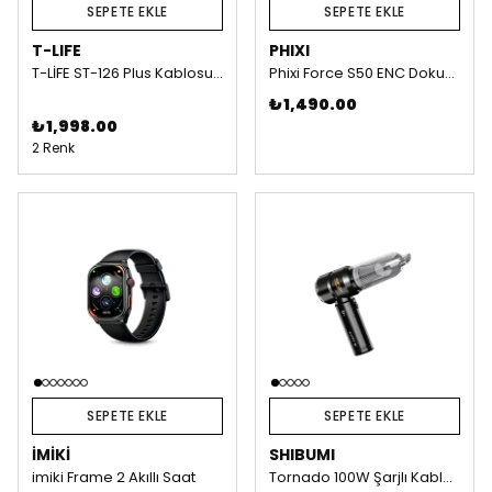
SEPETE EKLE
SEPETE EKLE
T-LIFE
PHIXI
T-LİFE ST-126 Plus Kablosuz Şarjlı Araç Süpürgesi - Gri
Phixi Force S50 ENC Dokunmatik Panelli Bluetooth Kulaklık
₺ 1,490.00
₺ 1,998.00
2 Renk
SEPETE EKLE
SEPETE EKLE
İMİKİ
SHIBUMI
imiki Frame 2 Akıllı Saat
Tornado 100W Şarjlı Kablosuz Araç İçi Süpürge GARANTİLİ