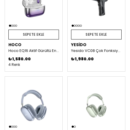
SEPETE EKLE
SEPETE EKLE
HOCO
YESİDO
Hoco EQ16 Aktif Gürültü Engelleyici Özellikli Bluetooth 5.3 Kablosuz TWS Airpods Kulaklık - Mor
Yesido VC08 Çok Fonksiyonlu 4.000 mAh Bataryalı Kablosuz Süpürge
₺ 1,580.00
₺ 1,980.00
4 Renk