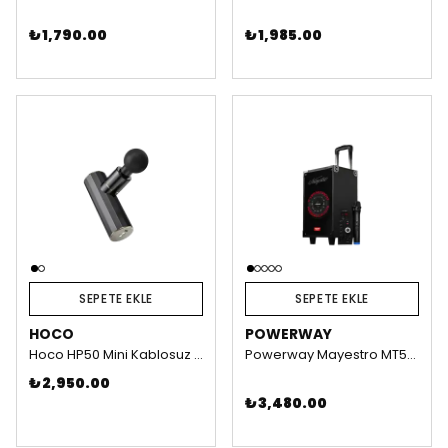
₺ 1,790.00
₺ 1,985.00
SEPETE EKLE
SEPETE EKLE
HOCO
POWERWAY
Hoco HP50 Mini Kablosuz Masaj Aleti
Powerway Mayestro MT50 – Şarjlı Taşınabilir Karaoke Hoparlör
₺ 2,950.00
₺ 3,480.00