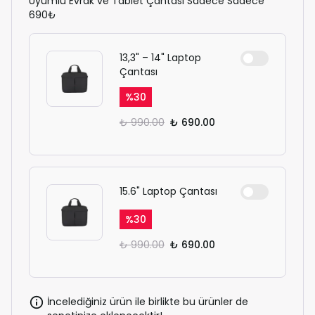
Uyumlu Evrak ve Tablet Çantası Sadece Sadece
690₺
13,3" – 14" Laptop
Çantası
%
30
₺ 990.00
₺ 690.00
15.6" Laptop Çantası
%
30
₺ 990.00
₺ 690.00
İncelediğiniz ürün ile birlikte bu ürünler de