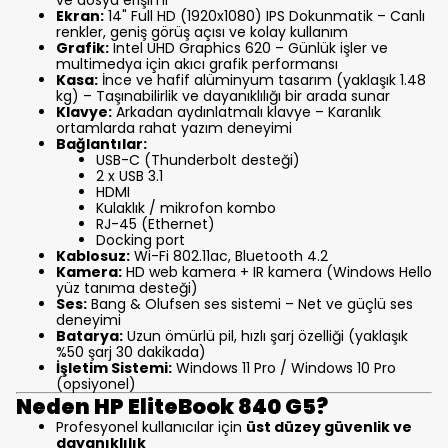
ve dosya erişimi
Ekran:
14" Full HD (1920x1080) IPS Dokunmatik – Canlı
renkler, geniş görüş açısı ve kolay kullanım
Grafik:
Intel UHD Graphics 620 – Günlük işler ve
multimedya için akıcı grafik performansı
Kasa:
İnce ve hafif alüminyum tasarım (yaklaşık 1.48
kg) – Taşınabilirlik ve dayanıklılığı bir arada sunar
Klavye:
Arkadan aydınlatmalı klavye – Karanlık
ortamlarda rahat yazım deneyimi
Bağlantılar:
USB-C (Thunderbolt desteği)
2 x USB 3.1
HDMI
Kulaklık / mikrofon kombo
RJ-45 (Ethernet)
Docking port
Kablosuz:
Wi-Fi 802.11ac, Bluetooth 4.2
Kamera:
HD web kamera + IR kamera (Windows Hello
yüz tanıma desteği)
Ses:
Bang & Olufsen ses sistemi – Net ve güçlü ses
deneyimi
Batarya:
Uzun ömürlü pil, hızlı şarj özelliği (yaklaşık
%50 şarj 30 dakikada)
İşletim Sistemi:
Windows 11 Pro / Windows 10 Pro
(opsiyonel)
Neden HP EliteBook 840 G5?
Profesyonel kullanıcılar için
üst düzey güvenlik ve
dayanıklılık