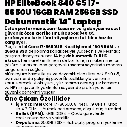
HP EliteBook 840 G5 i7-
8650U 16GB RAM 256GB SSD
Dokunmatik 14" Laptop
Üstün performans, zarif tasarım ve iş dünyasına özel
güvenlik özellikleri ile HP EliteBook 840 G5,
profesyonellerin tüm ihtiyaçlarını tek bir cihazda
karşılıyor.
Güçlü
Intel Core i7-8650U 8. Nesil işlemci
,
16GB RAM
ve
256GB SSD
depolama kapasitesiyle yüksek hız ve kesintisiz
çalışma deneyimi sunar. 14 inç
dokunmatik Full HD
ekranı
, hem üretkenlik hem de konfor için mükemmel bir
çözüm sunarken ince çerçeveli tasarımı sayesinde modern
bir görünüm sağlar.
Alüminyum kasası ile şık ve dayanıklı olan EliteBook 840 G5,
aynı zamanda gelişmiş güvenlik özellikleriyle verilerinizi
korur. Parmak izi okuyucu, yüz tanıma desteği (IR kamera)
ve HP’nin güvenlik yazılımları sayesinde profesyonel bir
güvenlik deneyimi yaşatır.
Öne Çıkan Özellikler
İşlemci:
Intel Core i7-8650U, 8. Nesil, 1.9 GHz (Turbo
ile 4.2 GHz) – Yüksek performans, düşük güç tüketimi
Bellek (RAM):
16GB DDR4 – Çoklu görevlerde
maksimum hız ve verimlilik
Depolama:
256GB SSD – Hızlı açılış, program yükleme