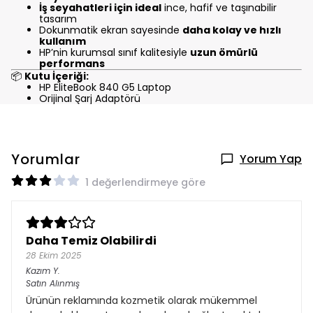
İş seyahatleri için ideal
ince, hafif ve taşınabilir
tasarım
Dokunmatik ekran sayesinde
daha kolay ve hızlı
kullanım
HP’nin kurumsal sınıf kalitesiyle
uzun ömürlü
performans
📦
Kutu İçeriği:
HP EliteBook 840 G5 Laptop
Orijinal Şarj Adaptörü
Yorumlar
Yorum Yap
1 değerlendirmeye göre
Daha Temiz Olabilirdi
28 Ekim 2025
Kazım
Y.
Satın Alınmış
Ürünün reklamında kozmetik olarak mükemmel