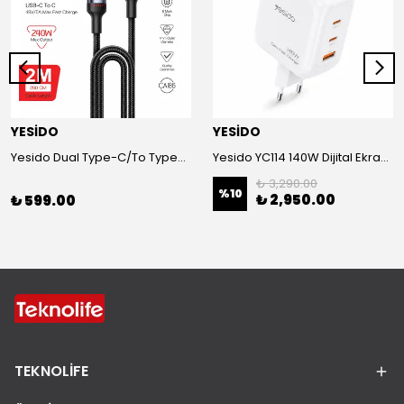
YESİDO
YESİDO
Yesido Dual Type-C/To Type-C 48V/5A Süper Hızlı Şarj ve Veri Kablo
Yesido YC114 140W Dijital Ekranlı PD Hızlı Şarj Aleti - Beyaz
₺ 3,290.00
%
10
₺ 2,950.00
₺ 599.00
TEKNOLİFE